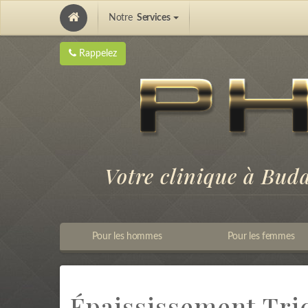
Notre
Services
Hair Implantation and Pigmentation
Rappelez
Votre clinique à Bud
Pour les hommes
Pour les femmes
Épaississement Tr