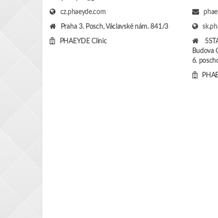
cz.phaeyde.com
phae
Praha 3. Posch, Václavské nám. 841/3
sk.p
PHAEYDE Clinic
5ST
Budova C
6. poscho
PHAE