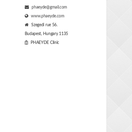
phaeyde@gmail.com
www.phaeyde.com
Szegedi rue 56.
Budapest, Hungary
1135
PHAEYDE Clinic