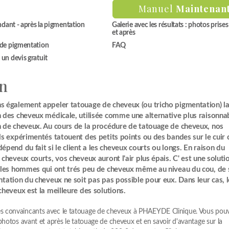
Manuel
Maintenan
ndant - après la pigmentation
Galerie avec les résultats : photos prise
et après
de pigmentation
FAQ
n devis gratuit
n
 également appeler tatouage de cheveux (ou tricho pigmentation) l
 des cheveux médicale, utilisée comme une alternative plus raisonnab
 de cheveux. Au cours de la procédure de tatouage de cheveux, nos
s expérimentés tatouent des petits points ou des bandes sur le cuir 
pend du fait si le client a les cheveux courts ou longs. En raison du
cheveux courts, vos cheveux auront l'air plus épais. C' est une soluti
 les hommes qui ont trés peu de cheveux même au niveau du cou, de 
tation du cheveux ne soit pas pas possible pour eux. Dans leur cas, l
heveux est la meilleure des solutions.
s convaincants avec le tatouage de cheveux à PHAEYDE Clinique. Vous pouv
photos avant et après le tatouage de cheveux et en savoir d'avantage sur la