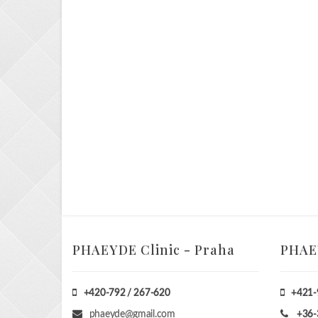
PHAEYDE Clinic - Praha
PHAEY
+420-792 / 267-620
+421-
phaeyde@gmail.com
+36-