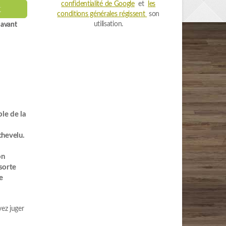
confidentialité de Google
et
les
t
conditions générales régissent
son
utilisation.
s avant
a
le de la
chevelu.
on
sorte
e
ez juger