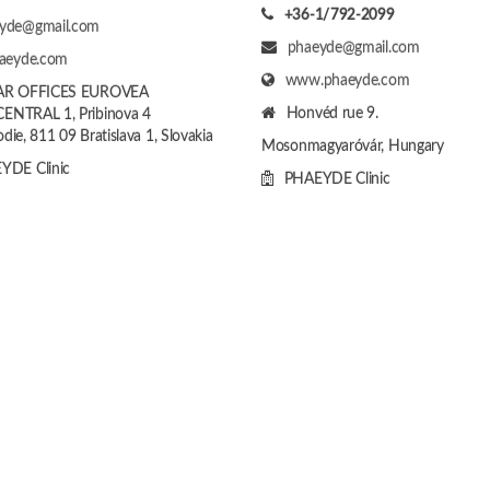
+36-1/792-2099
yde@gmail.com
phaeyde@gmail.com
haeyde.com
www.phaeyde.com
AR OFFICES EUROVEA
Honvéd rue 9.
ENTRAL 1, Pribinova 4
die, 811 09 Bratislava 1, Slovakia
Mosonmagyaróvár, Hungary
YDE Clinic
PHAEYDE Clinic