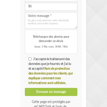
Au plus vous précisez votre demande,
meilleur sera notre réponse.
Téléchargez des photos pour
demander un devis
(max. 5 file, max. 5MB / file)
J'accepte le traitement des
données que je fournis et j'ai lu
et accepté l'
Avis de protection
des données pour les clients, qui
explique comment mes
informations sont utilisées
.
Envoyer un message
Cette page est protégée par
reCAPTCHA et l’avis de