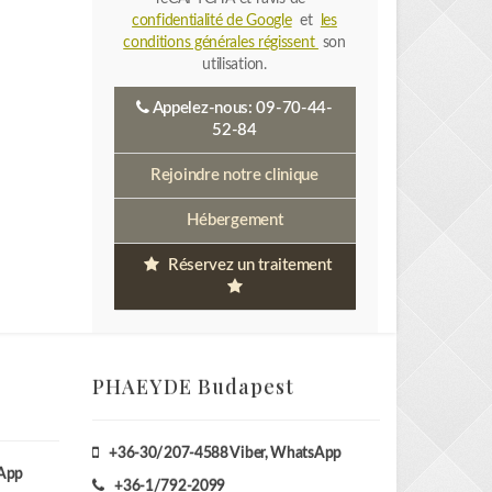
confidentialité de Google
et
les
conditions générales régissent
son
utilisation.
Appelez-nous:
09-70-44-
52-84
Rejoindre notre clinique
Hébergement
Réservez un traitement
PHAEYDE Budapest
+36-30/207-4588
Viber, WhatsApp
sApp
+36-1/792-2099